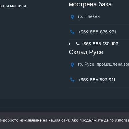
мострена база
вани машини
гр. Плевен
+359 888 875 971
+359 885 130 103
Склад Русе
гр. Русе, промишлена зо
+359 886 593 911
ай-доброто изживяване на нашия сайт. Ако продължите да го използ
Copyright © 2026
Рилман
Всички права запазени.