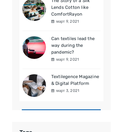
The Story of a Silk
Lends Cotton like
ComfortRayon
март 9, 2021
Can textiles lead the
way during the
pandemic?
март 9, 2021
Textilegence Magazine
& Digital Platform
март 3, 2021