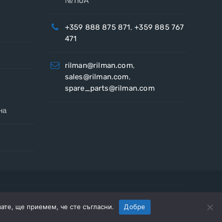
№110А
+359 888 875 871
,
+359 885 767
471
rilman@rilman.com
,
sales@rilman.com
,
spare_parts@rilman.com
на
вате, ще приемем, че сте съгласни.
Добре