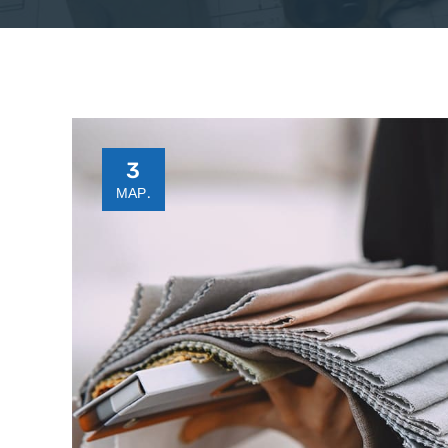
3
МАР.