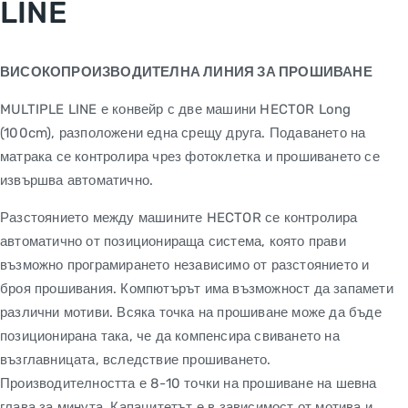
LINE
ВИСОКОПРОИЗВОДИТЕЛНА ЛИНИЯ ЗА ПРОШИВАНЕ
MULTIPLE LINE е конвейр с две машини HECTOR Long
(100cm), разположени една срещу друга. Подаването на
матрака се контролира чрез фотоклетка и прошиването се
извършва автоматично.
Разстоянието между машините HECTOR се контролира
автоматично от позиционираща система, която прави
възможно програмирането независимо от разстоянието и
броя прошивания. Компютърът има възможност да запамети
различни мотиви. Всяка точка на прошиване може да бъде
позиционирана така, че да компенсира свиването на
възглавницата, вследствие прошиването.
Производителността е 8-10 точки на прошиване на шевна
глава за минута. Капацитетът е в зависимост от мотива и