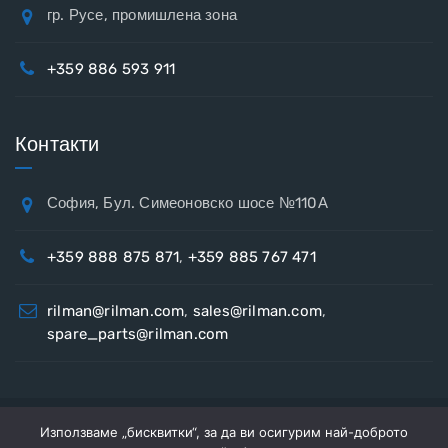
гр. Русе, промишлена зона
+359 886 593 911
Контакти
София, Бул. Симеоновско шосе №110А
+359 888 875 871
,
+359 885 767 471
rilman@rilman.com
,
sales@rilman.com
,
spare_parts@rilman.com
Използваме „бисквитки“, за да ви осигурим най-доброто
Copyright © 2026
Рилман
Всички права запазени.