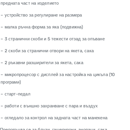
предната част на изделието
– устройство за регулиране на размера
– малка ръчна форма за яка (подвижна)
– 3 странични скоби и 5 тежести отзад за опъване
– 2 скоби за странични отвори на якета, сака
– 2 ръкавни разширители за якета, сака
– микропроцесор с дисплей за настройка на цикъла (10
програми)
– старт-педал
– работи с външно захранване с пара и въздух
– огледало за контрол на задната част на манекена
Препоръчва се за блузи, гащеризони, анораци, сака,