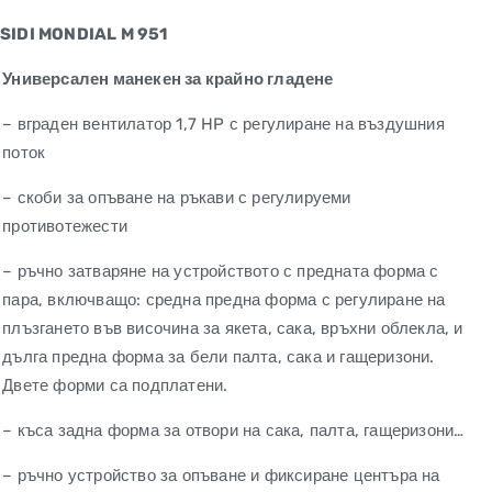
SIDI MONDIAL M 951
Универсален манекен за крайно гладене
– вграден вентилатор 1,7 HP с регулиране на въздушния
поток
– скоби за опъване на ръкави с регулируеми
противотежести
– ръчно затваряне на устройството с предната форма с
пара, включващо: средна предна форма с регулиране на
плъзгането във височина за якета, сака, връхни облекла, и
дълга предна форма за бели палта, сака и гащеризони.
Двете форми са подплатени.
– къса задна форма за отвори на сака, палта, гащеризони…
– ръчно устройство за опъване и фиксиране центъра на