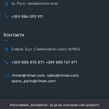
гр. Русе, промишлена зона
+359 886 593 911
Контакти
София, Бул. Симеоновско шосе №110А
+359 888 875 871
,
+359 885 767 471
rilman@rilman.com
,
sales@rilman.com
,
spare_parts@rilman.com
Използваме „бисквитки“, за да ви осигурим най-доброто
Copyright © 2026
Рилман
Всички права запазени.