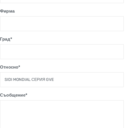
Фирма
Град*
Относно*
Съобщение*