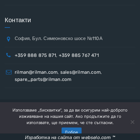
Контакти
София, Бул. Симеоновско шосе №110А
+359 888 875 871
,
+359 885 767 471
rilman@rilman.com
,
sales@rilman.com
,
spare_parts@rilman.com
Използваме „бисквитки“, за да ви осигурим най-доброто
Copyright © 2026
Рилман
Всички права запазени.
изживяване на нашия сайт. Ако продължите да го
За нас
Контакти
използвате, ще приемем, че сте съгласни.
Добре
Изработка на сайта от webselo.com ™