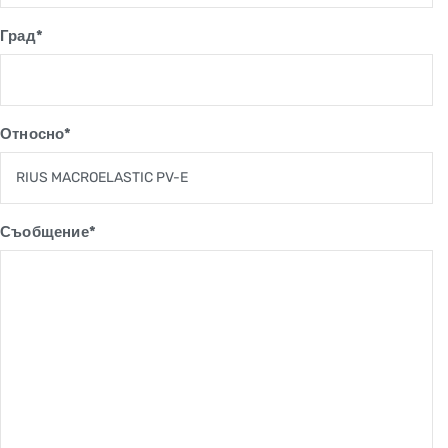
Град*
Относно*
Съобщение*