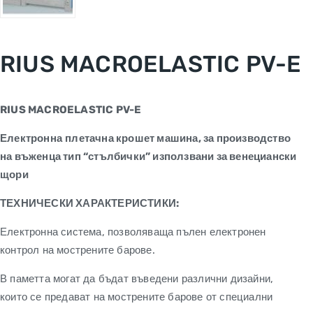
RIUS MACROELASTIC PV-E
RIUS MACROELASTIC PV-E
Електронна
плетачна крошет машина, за производство
на въженца тип “стълбички” използвани за венециански
щори
ТЕХНИЧЕСКИ ХАРАКТЕРИСТИКИ:
Електронна система, позволяваща пълен електронен
контрол на мострените барове.
В паметта могат да бъдат въведени различни дизайни,
които се предават на мострените барове от специални