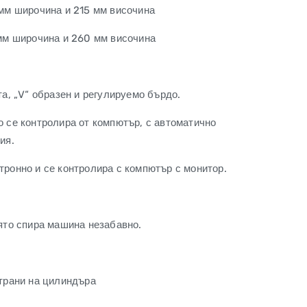
 мм широчина и 215 мм височина
 мм широчина и 260 мм височина
та, „V“ образен и регулируемо бърдо.
о се контролира от компютър, с автоматично
ия.
тронно и се контролира с компютър с монитор.
ято спира машина незабавно.
страни на цилиндъра