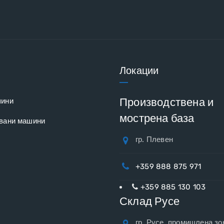
Локации
Производствена и
шини
мострена база
вани машини
гр. Плевен
+359 888 875 971
+359 885 130 103
Склад Русе
гр. Русе, промишлена зо