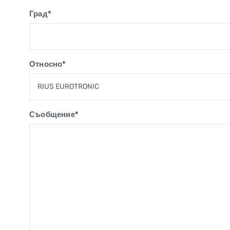
Град*
Относно*
Съобщение*