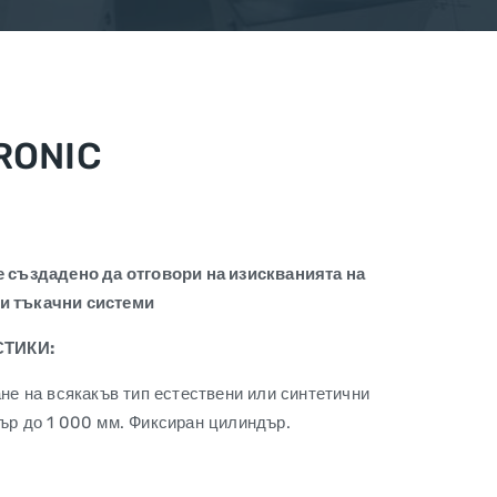
RONIC
е създадено да отговори на изискванията на
и тъкачни системи
ТИКИ:
не на всякакъв тип естествени или синтетични
ър до 1 000 мм. Фиксиран цилиндър.