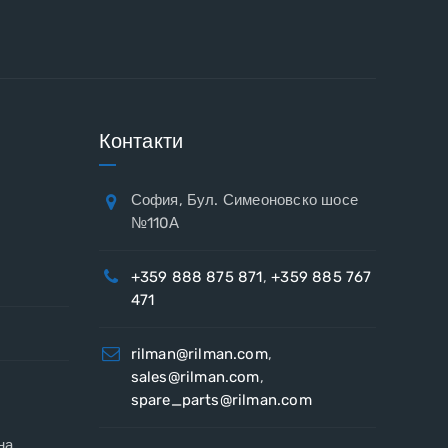
Контакти
София, Бул. Симеоновско шосе
№110А
+359 888 875 871
,
+359 885 767
471
rilman@rilman.com
,
sales@rilman.com
,
spare_parts@rilman.com
на