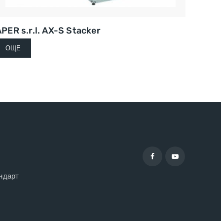
PER s.r.l. AX-S Stacker
ОЩЕ
ндарт