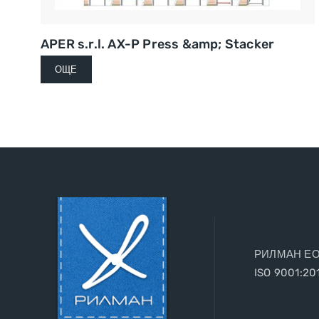
APER s.r.l. AX-P Press &amp; Stacker
ОЩЕ
РИЛМАН ЕООД
ISO 9001:20