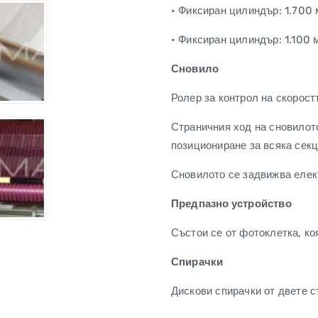
• Фиксиран цилиндър: 1.700
• Фиксиран цилиндър: 1.100
Сновило
Ролер за контрол на скорост
Страничния ход на сновилот
позициониране за всяка секц
Сновилото се задвижва елек
Предпазно устройство
Състои се от фотоклетка, ко
Спирачки
Дискови спирачки от двете 