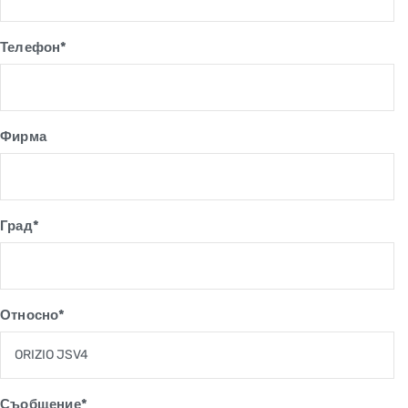
Телефон*
Фирма
Град*
Относно*
Съобщение*