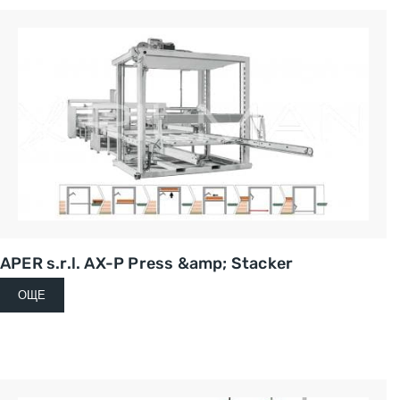
APER s.r.l. AX-P Press &amp; Stacker
ОЩЕ