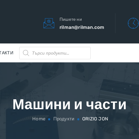
Пишете ни
rilman@rilman.com
Products
ТАКТИ
search
Машини и части
Home
Продукти
ORIZIO JON