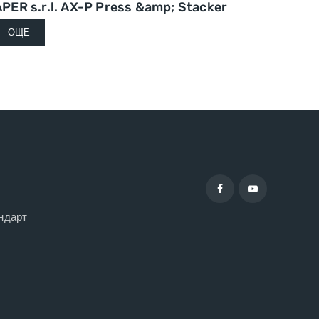
APER s.r.l. AX-P Press &amp; Stacker
ОЩЕ
ндарт