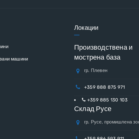
Локации
Производствена и
шини
мострена база
вани машини
гр. Плевен
+359 888 875 971
+359 885 130 103
Склад Русе
гр. Русе, промишлена зо
+359 886 593 911