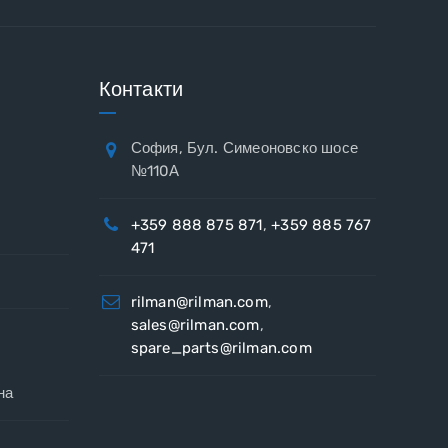
Контакти
София, Бул. Симеоновско шосе
№110А
+359 888 875 871
,
+359 885 767
471
rilman@rilman.com
,
sales@rilman.com
,
spare_parts@rilman.com
на