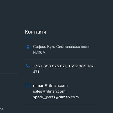
Контакти
София, Бул. Симеоновско шосе
№110А
+359 888 875 871
,
+359 885 767
471
rilman@rilman.com
,
sales@rilman.com
,
spare_parts@rilman.com
на