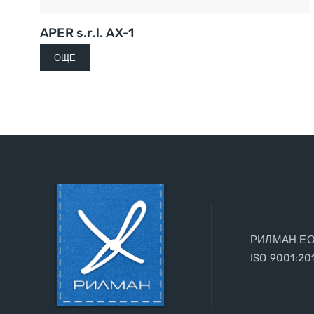
APER s.r.l. AX-1
ОЩЕ
РИЛМАН ЕООД
ISO 9001:20