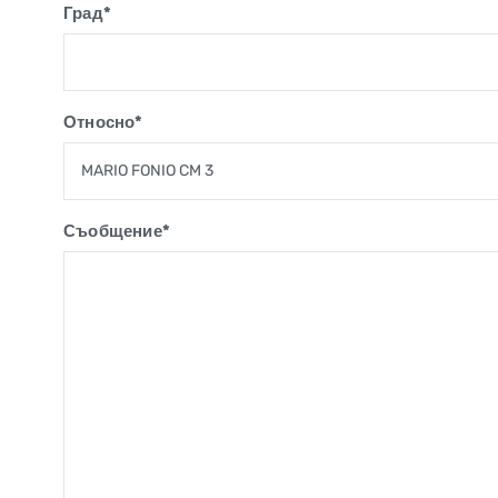
Град*
Относно*
Съобщение*