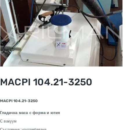
MACPI 104.21-3250
MACPI
104.21-3250
Гладачна маса с форма и ютия
С вакуум
Състояние: употребявана