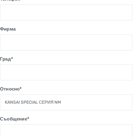
Фирма
Град*
Относно*
Съобщение*