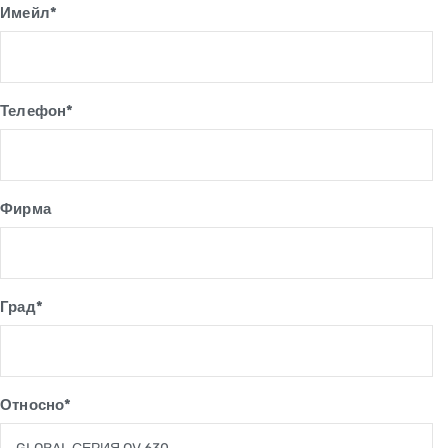
Имейл*
Телефон*
Фирма
Град*
Относно*