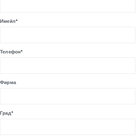
Имейл*
Телефон*
Фирма
Град*