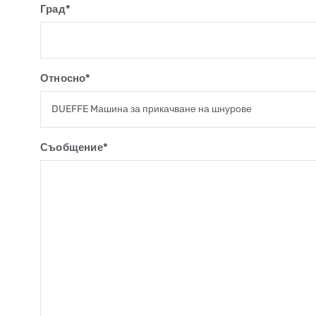
Град*
Относно*
Съобщение*