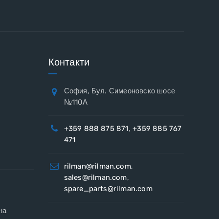
Контакти
София, Бул. Симеоновско шосе
№110А
+359 888 875 871
,
+359 885 767
471
rilman@rilman.com
,
sales@rilman.com
,
spare_parts@rilman.com
на