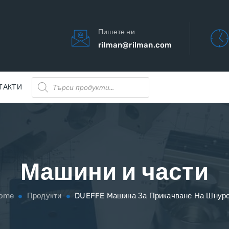
Пишете ни
rilman@rilman.com
Products
ТАКТИ
search
Машини и части
ome
Продукти
DUEFFE Mашина За Прикачване На Шнур