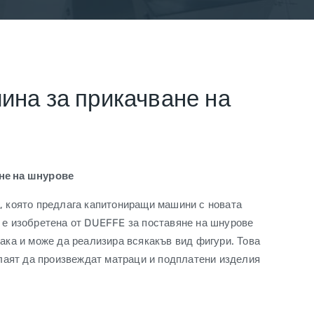
на за прикачване на
не на шнурове
, която предлага капитониращи машини с новата
 е изобретена от DUEFFE за поставяне на шнурове
ака и може да реализира всякакъв вид фигури. Това
елаят да произвеждат матраци и подплатени изделия