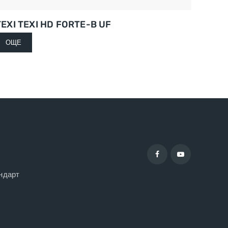
TEXI TEXI HD FORTE-B UF
ОЩЕ
ндарт