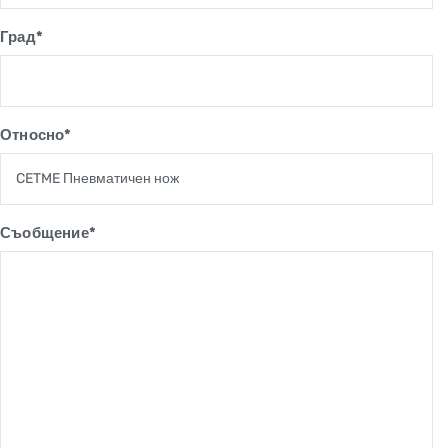
Град*
Относно*
Съобщение*