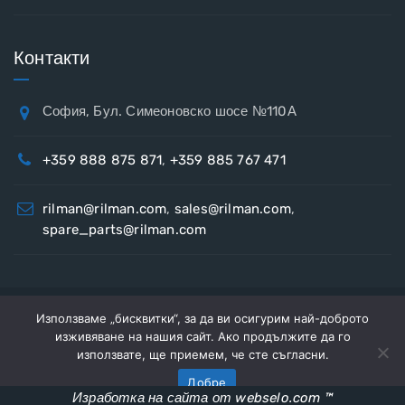
Контакти
София, Бул. Симеоновско шосе №110А
+359 888 875 871
,
+359 885 767 471
rilman@rilman.com
,
sales@rilman.com
,
spare_parts@rilman.com
Използваме „бисквитки“, за да ви осигурим най-доброто
Copyright © 2026
Рилман
Всички права запазени.
изживяване на нашия сайт. Ако продължите да го
За нас
Контакти
използвате, ще приемем, че сте съгласни.
Добре
Изработка на сайта от webselo.com ™