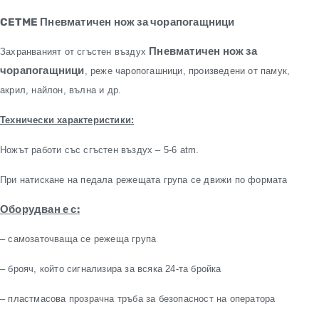
CETME Пневматичен нож за чорапогащници
Пневматичен нож за
Захранваният от сгъстен въз
д
ух
чорапогащници
, реже
чаропогашници
, произведени от
памук,
акрил,
найлон, вълна и др.
Тех
нически характеристики:
Ножът работи със сгъстен въздух –
5-6 atm.
При натискане на
педала
режещата група
се движи по формата
Оборудван е с:
– самозаточва
ща се режеща група
– брояч, който сигнализира
з
а всяка 24-та бройка
– пластмасова прозрачна тръба за
безопасност на оператора