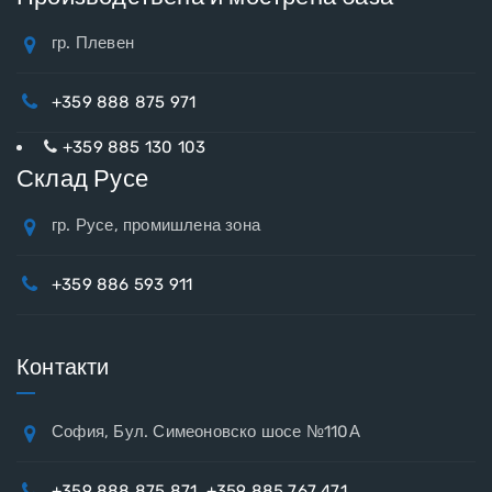
гр. Плевен
+359 888 875 971
+359 885 130 103
Склад Русе
гр. Русе, промишлена зона
+359 886 593 911
Контакти
София, Бул. Симеоновско шосе №110А
+359 888 875 871
,
+359 885 767 471